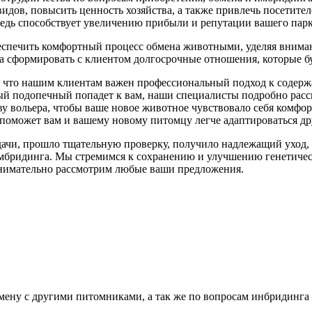
видов, повысить ценность хозяйства, а также привлечь посетит
редь способствует увеличению прибыли и репутации вашего парк
еспечить комфортный процесс обмена животными, уделяя внима
 а сформировать с клиентом долгосрочные отношения, которые б
 и что нашим клиентам важен профессиональный подход к содер
й подопечный попадет к вам, наши специалисты подробно расск
 вольера, чтобы ваше новое животное чувствовало себя комфорт
поможет вам и вашему новому питомцу легче адаптироваться дру
дачи, прошло тщательную проверку, получило надлежащий уход, я
имбридинга. Мы стремимся к сохранению и улучшению генетичес
внимательно рассмотрим любые ваши предложения.
ену с другими питомниками, а так же по вопросам инбридинга