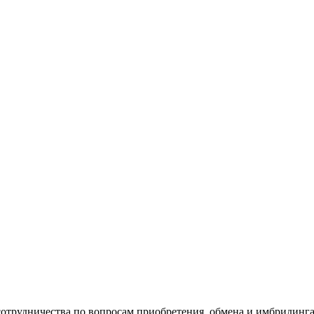
?
 сотрудничества по вопросам приобретения, обмена и имбридин