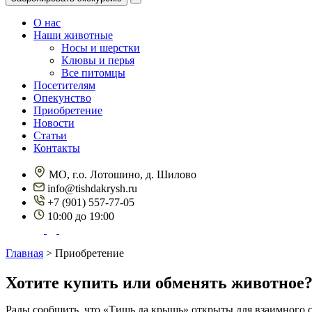
О нас
Наши животные
Носы и шерстки
Клювы и перья
Все питомцы
Посетителям
Опекунство
Приобретение
Новости
Статьи
Контакты
МО, г.о. Лотошино, д. Шилово
info@tishdakrysh.ru
+7 (901) 557-77-05
10:00 до 19:00
Главная
>
Приобретение
Хотите купить или обменять животное
Рады сообщить, что «Тишь да крышь» открыты для взаимного