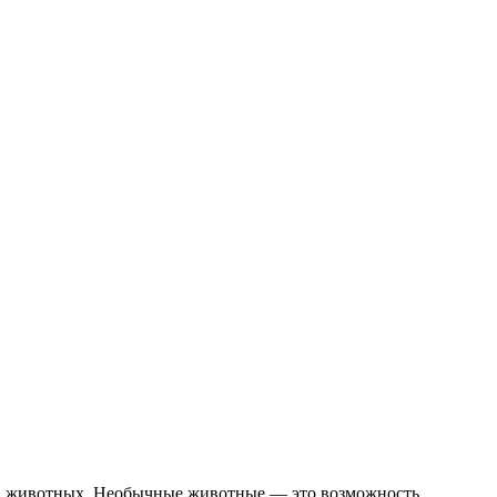
га животных. Необычные животные — это возможность