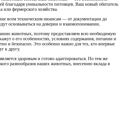
елей благодаря уникальности питомцев. Ваш новый обитатель
а или фермерского хозяйства.
ние всем техническим нюансам — от документации до
удут основываться на доверии и взаимопонимании.
жанию животных, поэтому предоставляем всю необходимую
ажут о его особенностях, условиях содержания, питании и
но и безопасно. Это особенно важно для тех, кто впервые
г к другу.
вляется здоровым и готово адаптироваться. По тем же
кого разнообразия наших животных, внесению вклада в